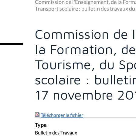
u
Commission de l'Enseignement, de la Format
s
Transport scolaire : bulletin des travaux 
ê
t
e
s
Commission de l
i
c
i
la Formation, de
:
Tourisme, du Spo
scolaire : bullet
17 novembre 20
Télécharger le fichier
Type
Bulletin des Travaux