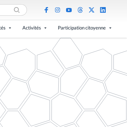
tés
Activités
Participation citoyenne