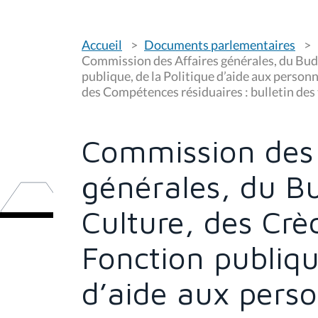
V
Accueil
Documents parlementaires
o
u
Commission des Affaires générales, du Budge
s
publique, de la Politique d’aide aux person
ê
des Compétences résiduaires : bulletin des 
t
e
s
i
c
Commission des 
i
:
générales, du Bu
Culture, des Crè
Fonction publiqu
d’aide aux pers