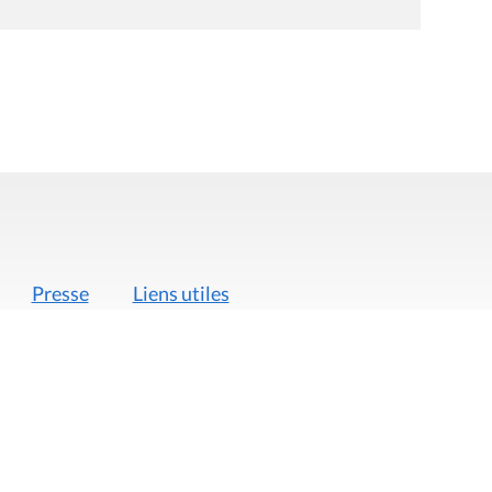
Presse
Liens utiles
 légales
Politique de données
Déclaration d'acces