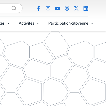
tés
Activités
Participation citoyenne