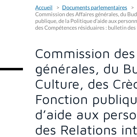
V
Accueil
Documents parlementaires
o
u
Commission des Affaires générales, du Budge
s
publique, de la Politique d’aide aux person
ê
des Compétences résiduaires : bulletin des
t
e
s
i
c
Commission des 
i
:
générales, du Bu
Culture, des Crè
Fonction publiqu
d’aide aux pers
des Relations in