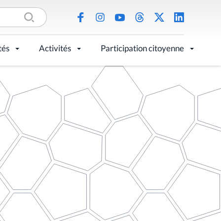
tés
Activités
Participation citoyenne