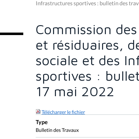
s
Infrastructures sportives : bulletin des tr
ê
t
e
s
Commission des 
i
c
i
et résiduaires, 
:
sociale et des In
sportives : bull
17 mai 2022
Télécharger le fichier
Type
Bulletin des Travaux