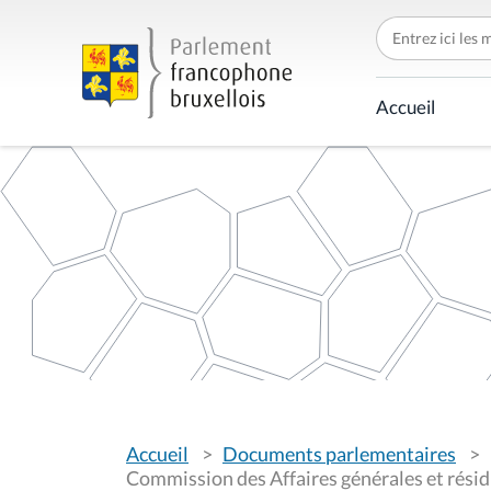
C
h
e
r
c
Accueil
h
e
r
p
a
r
V
Accueil
Documents parlementaires
o
u
Commission des Affaires générales et résidu