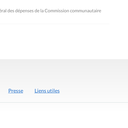
néral des dépenses de la Commission communautaire
Presse
Liens utiles
 légales
Politique de données
Déclaration d'acces