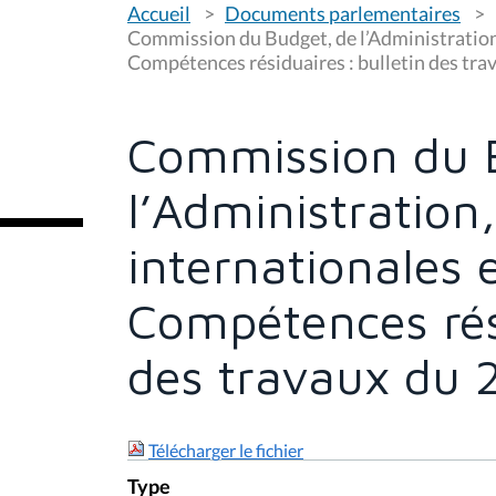
Accueil
Documents parlementaires
o
u
Commission du Budget, de l’Administration,
s
Compétences résiduaires : bulletin des tr
ê
t
e
s
Commission du 
i
c
i
l’Administration
:
internationales 
Compétences rési
des travaux du
Télécharger le fichier
Type