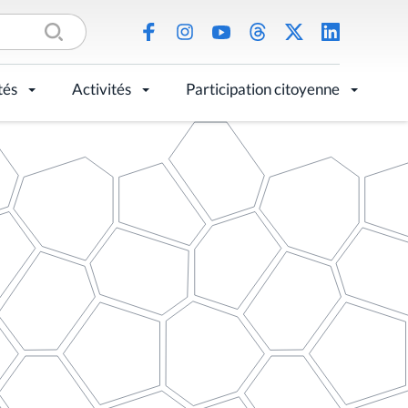
tés
Activités
Participation citoyenne