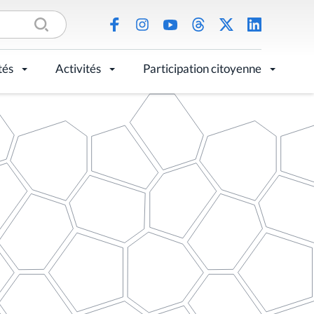
tés
Activités
Participation citoyenne