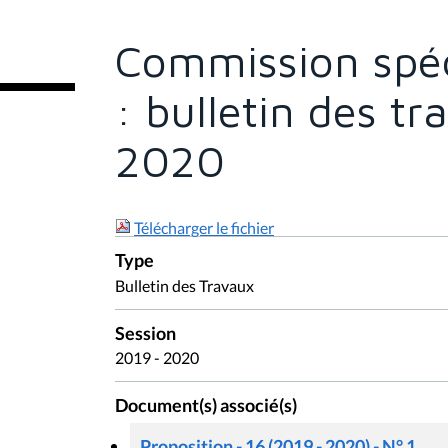
ê
t
e
Commission spé
s
i
c
: bulletin des tr
i
:
2020
Télécharger le fichier
Type
Bulletin des Travaux
Session
2019 - 2020
Document(s) associé(s)
Proposition - 16 (2019 - 2020) - N° 1