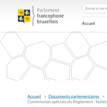
C
h
e
r
c
Accueil
h
e
r
p
a
r
V
Accueil
Documents parlementaires
o
u
Commission spéciale du Règlement : bulleti
s