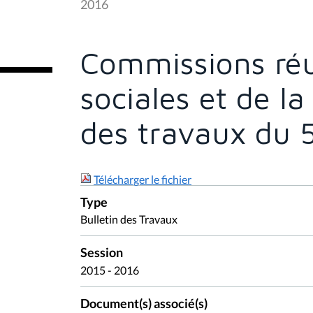
2016
ê
t
e
s
Commissions réu
i
c
i
sociales et de la
:
des travaux du 5
Télécharger le fichier
Type
Bulletin des Travaux
Session
2015 - 2016
Document(s) associé(s)