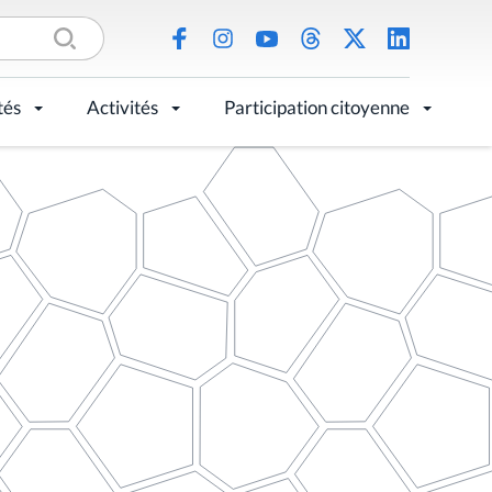
tés
Activités
Participation citoyenne