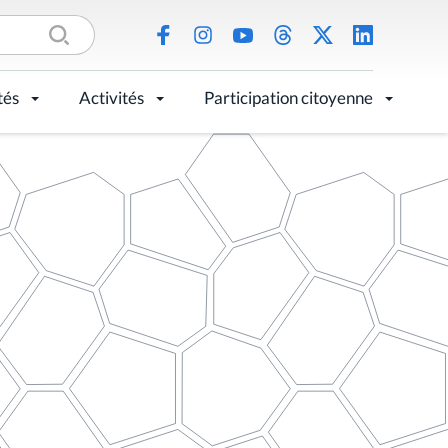
tés
Activités
Participation citoyenne