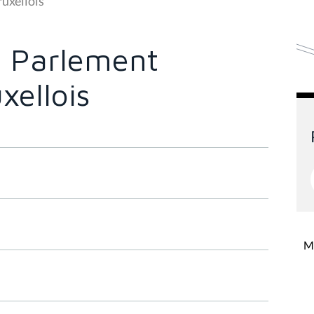
uxellois
 Parlement
xellois
Mi