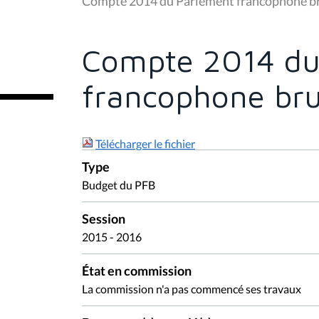
Compte 2014 du Parlement francophone br
s
ê
t
e
Compte 2014 du
s
i
c
francophone bru
i
:
Télécharger le fichier
Type
Budget du PFB
Session
2015 - 2016
État en commission
La commission n'a pas commencé ses travaux