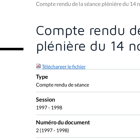
u
Compte rendu de la séance plénière du 14
s
ê
t
e
Compte rendu de
s
i
c
plénière du 14 
i
:
Télécharger le fichier
Type
Compte rendu de séance
Session
1997 - 1998
Numéro du document
2 (1997 - 1998)