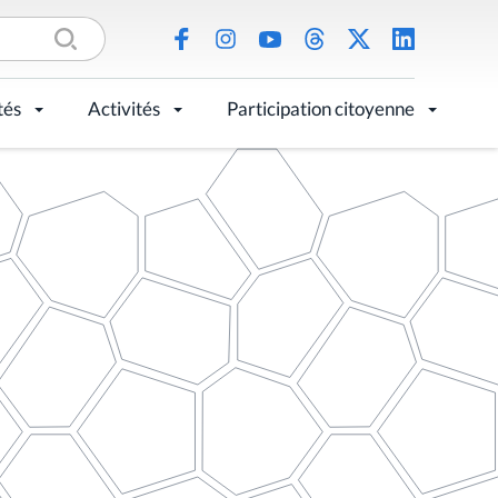
tés
Activités
Participation citoyenne