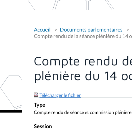
V
Accueil
Documents parlementaires
o
u
Compte rendu de la séance plénière du 14 
s
ê
t
e
Compte rendu de
s
i
c
plénière du 14 
i
:
Télécharger le fichier
Type
Compte rendu de séance et commission plénière
Session