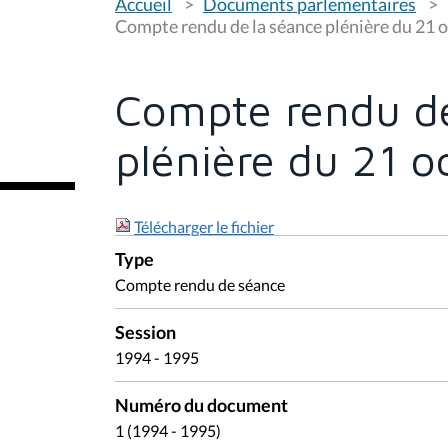
Accueil
Documents parlementaires
o
u
Compte rendu de la séance plénière du 21 
s
ê
t
e
Compte rendu de
s
i
c
plénière du 21 o
i
:
Télécharger le fichier
Type
Compte rendu de séance
Session
1994 - 1995
Numéro du document
1 (1994 - 1995)