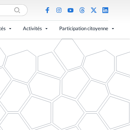
tés
Activités
Participation citoyenne