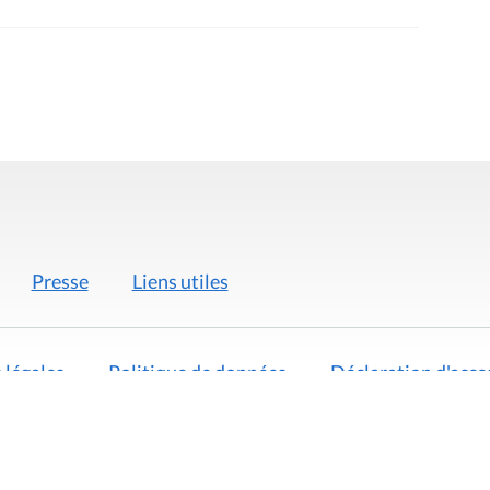
Presse
Liens utiles
 légales
Politique de données
Déclaration d'acces