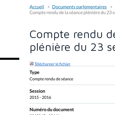
V
Accueil
Documents parlementaires
o
u
Compte rendu de la séance plénière du 23
s
ê
t
e
Compte rendu de
s
i
c
plénière du 23 
i
:
Télécharger le fichier
Type
Compte rendu de séance
Session
2015 - 2016
Numéro du document