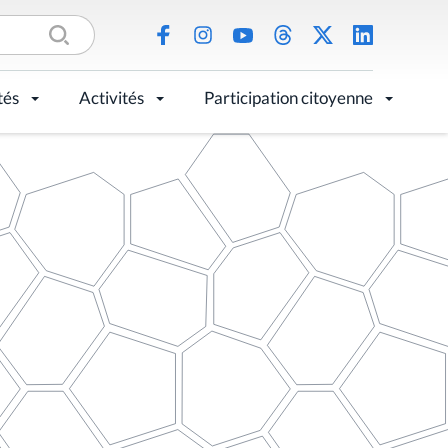
tés
Activités
Participation citoyenne