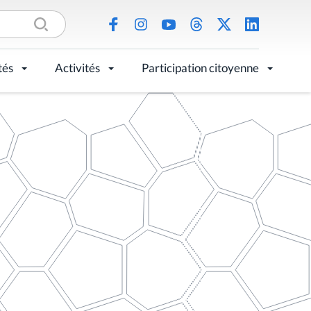
tés
Activités
Participation citoyenne