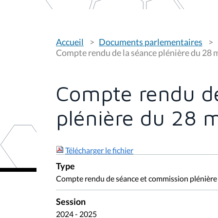
V
Accueil
Documents parlementaires
o
u
Compte rendu de la séance plénière du 28 
s
ê
t
e
Compte rendu de
s
i
c
plénière du 28 
i
:
Télécharger le fichier
Type
Compte rendu de séance et commission plénière
Session
2024 - 2025