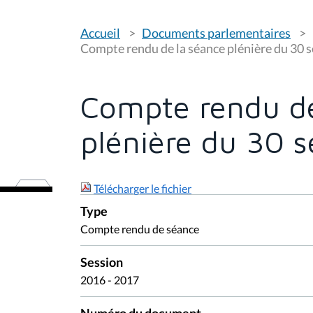
V
Accueil
Documents parlementaires
o
u
Compte rendu de la séance plénière du 30
s
ê
t
e
Compte rendu de
s
i
c
plénière du 30 
i
:
Télécharger le fichier
Type
Compte rendu de séance
Session
2016 - 2017