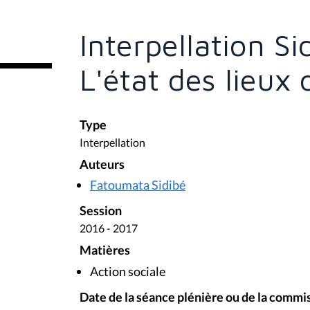
ê
t
e
Interpellation S
s
i
c
L'état des lieux
i
:
Type
Interpellation
Auteurs
Fatoumata Sidibé
Session
2016 - 2017
Matières
Action sociale
Date de la séance plénière ou de la commi