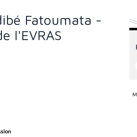
idibé Fatoumata -
 de l'EVRAS
Mi
ssion