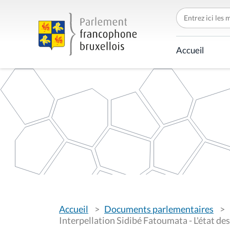
C
h
e
r
c
Accueil
h
e
r
p
a
r
V
Accueil
Documents parlementaires
o
u
Interpellation Sidibé Fatoumata - L'état de
s