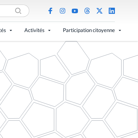
tés
Activités
Participation citoyenne