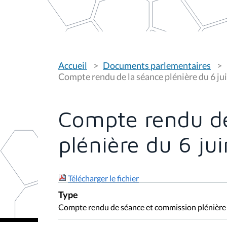
V
Accueil
Documents parlementaires
o
u
Compte rendu de la séance plénière du 6 ju
s
ê
t
e
Compte rendu de
s
i
c
plénière du 6 ju
i
:
Télécharger le fichier
Type
Compte rendu de séance et commission plénière