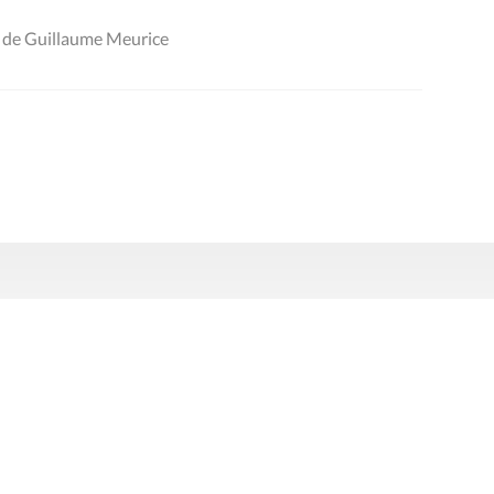
e de Guillaume Meurice
Presse
Liens utiles
 légales
Politique de données
Déclaration d'acces