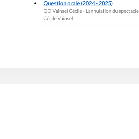
Question orale (2024 - 2025)
QO Vainsel Cécile - L’annulation du spectacl
Cécile Vainsel
Contact
Mentions
Rue du Lombard 77
1000 Bruxelles