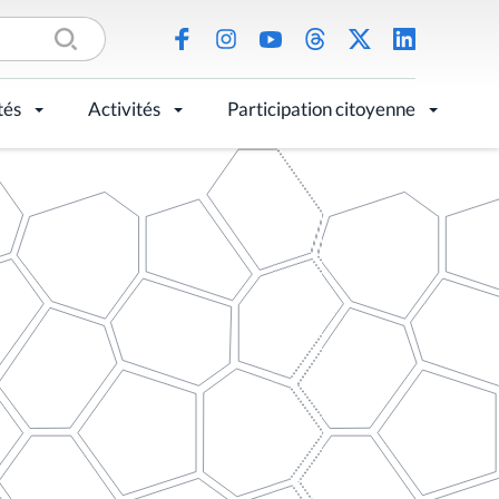
tés
Activités
Participation citoyenne