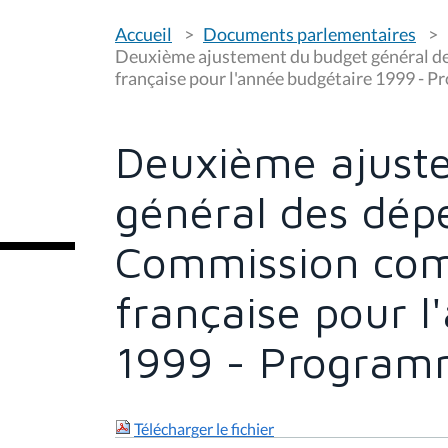
V
Accueil
Documents parlementaires
o
u
Deuxième ajustement du budget général d
s
française pour l'année budgétaire 1999 - Pr
ê
t
e
s
Deuxième ajust
i
c
i
général des dép
:
Commission co
française pour l
1999 - Programme
Télécharger le fichier