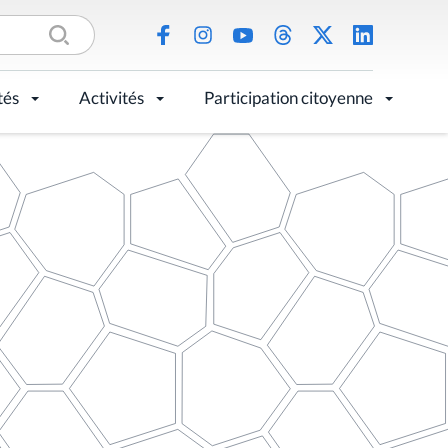
tés
Activités
Participation citoyenne