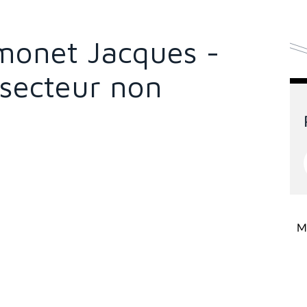
imonet Jacques -
 secteur non
Mi