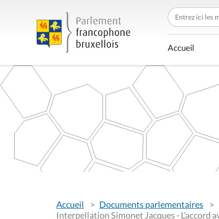
C
h
e
r
c
Accueil
h
e
r
p
a
r
V
Accueil
Documents parlementaires
o
u
Interpellation Simonet Jacques - L'accord 