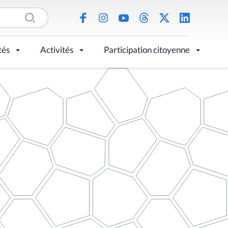
tés
Activités
Participation citoyenne