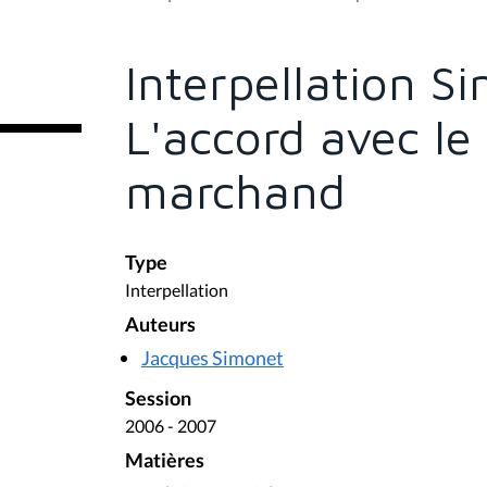
s
ê
t
e
Interpellation S
s
i
c
L'accord avec le
i
:
marchand
Type
Interpellation
Auteurs
Jacques Simonet
Session
2006 - 2007
Matières