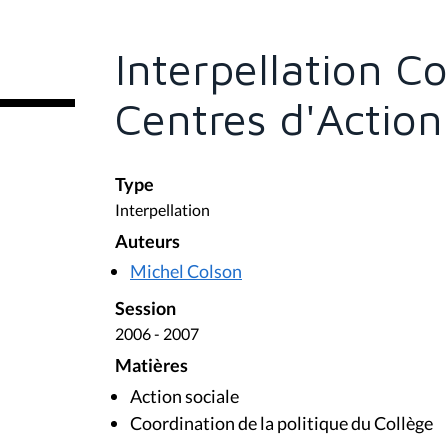
ê
t
e
Interpellation C
s
i
c
Centres d'Action
i
:
Type
Interpellation
Auteurs
Michel Colson
Session
2006 - 2007
Matières
Action sociale
Coordination de la politique du Collège