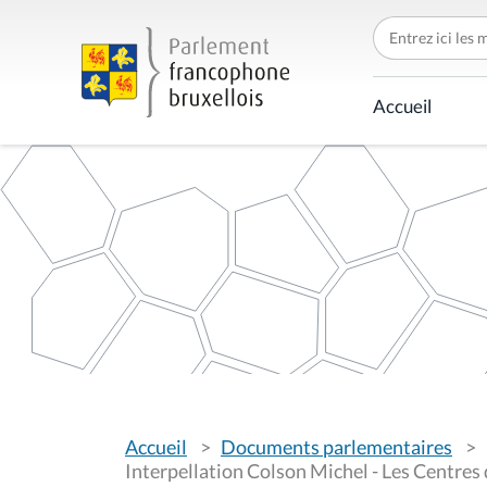
C
h
e
r
c
Accueil
h
e
r
p
a
r
V
Accueil
Documents parlementaires
o
u
Interpellation Colson Michel - Les Centres 
s