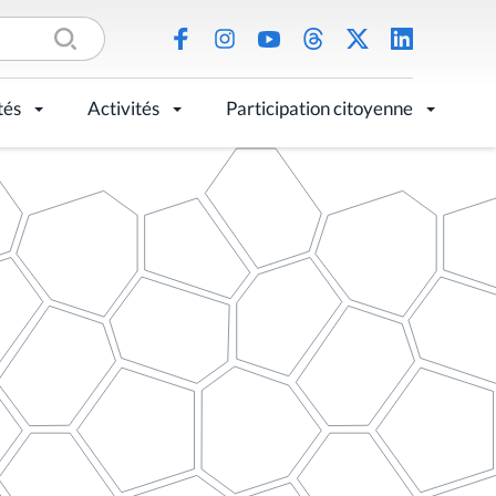
tés
Activités
Participation citoyenne