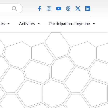
tés
Activités
Participation citoyenne