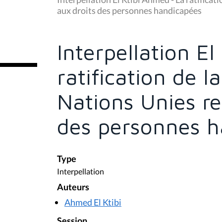
s
aux droits des personnes handicapées
ê
t
e
s
Interpellation E
i
c
i
ratification de 
:
Nations Unies re
des personnes h
Type
Interpellation
Auteurs
Ahmed El Ktibi
Session