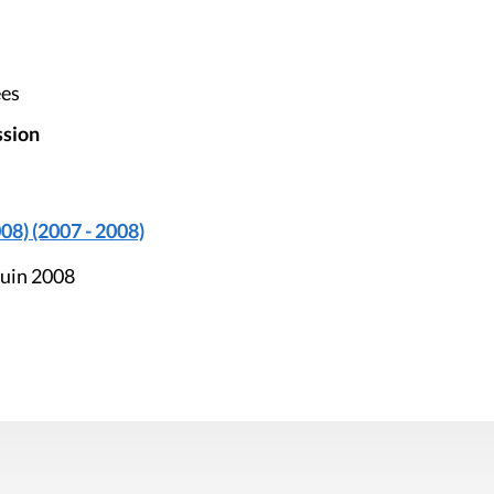
ées
ssion
08) (2007 - 2008)
juin 2008