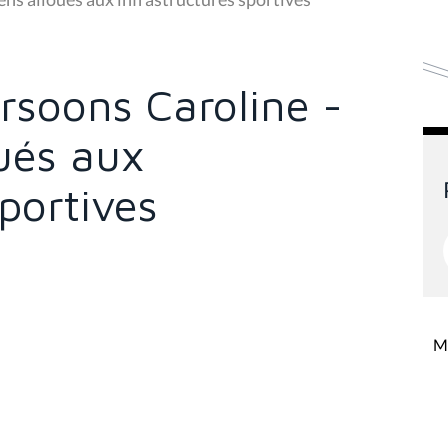
ersoons Caroline -
ués aux
sportives
Mi