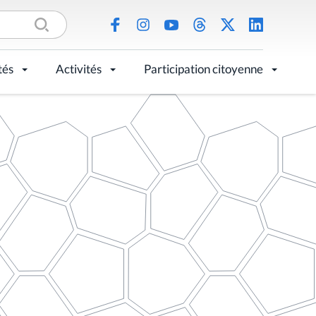
tés
Activités
Participation citoyenne