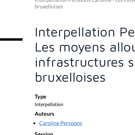
s
bruxelloises
ê
t
e
s
Interpellation P
i
c
i
Les moyens allo
:
infrastructures 
bruxelloises
Type
Interpellation
Auteurs
Caroline Persoons
Session