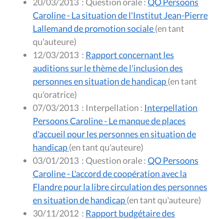
20/03/2013
:
Question orale :
QO Persoons
Caroline - La situation de l'Institut Jean-Pierre
Lallemand de promotion sociale
(en tant
qu'auteure)
12/03/2013
:
Rapport concernant les
auditions sur le thème de l'inclusion des
personnes en situation de handicap
(en tant
qu'oratrice)
07/03/2013
:
Interpellation :
Interpellation
Persoons Caroline - Le manque de places
d'accueil pour les personnes en situation de
handicap
(en tant qu'auteure)
03/01/2013
:
Question orale :
QO Persoons
Caroline - L'accord de coopération avec la
Flandre pour la libre circulation des personnes
en situation de handicap
(en tant qu'auteure)
30/11/2012
:
Rapport budgétaire des