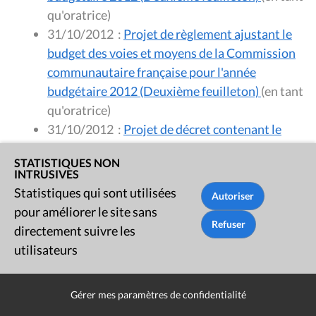
qu'oratrice)
31/10/2012
:
Projet de règlement ajustant le
budget des voies et moyens de la Commission
communautaire française pour l'année
budgétaire 2012 (Deuxième feuilleton)
(en tant
qu'oratrice)
31/10/2012
:
Projet de décret contenant le
budget des voies et moyens de la Commission
STATISTIQUES NON
communautaire française pour l'année
INTRUSIVES
budgétaire 2013
(en tant qu'oratrice)
Statistiques qui sont utilisées
pour améliorer le site sans
Session 2011 - 2012
directement suivre les
utilisateurs
05/12/2012
:
Rapport des commissions
permanentes - Projets de décrets et de
Gérer mes paramètres de confidentialité
règlements ajustant le budget des recettes et