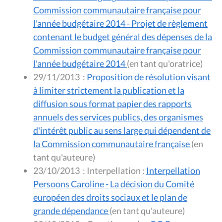
Commission communautaire française pour
l'année budgétaire 2014 - Projet de règlement
contenant le budget général des dépenses de la
Commission communautaire française pour
l'année budgétaire 2014
(en tant qu'oratrice)
29/11/2013
:
Proposition de résolution visant
à limiter strictement la publication et la
diffusion sous format papier des rapports
annuels des services publics, des organismes
d'intérêt public au sens large qui dépendent de
la Commission communautaire française
(en
tant qu'auteure)
23/10/2013
:
Interpellation :
Interpellation
Persoons Caroline - La décision du Comité
européen des droits sociaux et le plan de
grande dépendance
(en tant qu'auteure)