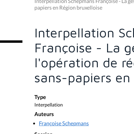
u
Interpellation Schepmans Françoise - La ges
s
papiers en Région bruxelloise
ê
t
e
s
Interpellation 
i
c
i
Françoise - La g
:
l'opération de r
sans-papiers en 
Type
Interpellation
Auteurs
Françoise Schepmans