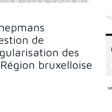
tion de l'opération de régularisation des sans-
Schepmans
estion de
égularisation des
Région bruxelloise
Mi