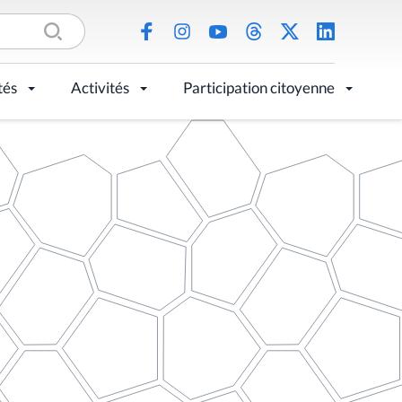
tés
Activités
Participation citoyenne