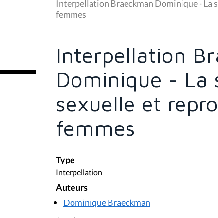
u
Interpellation Braeckman Dominique - La sa
s
femmes
ê
t
e
s
Interpellation 
i
c
i
Dominique - La s
:
sexuelle et repr
femmes
Type
Interpellation
Auteurs
Dominique Braeckman