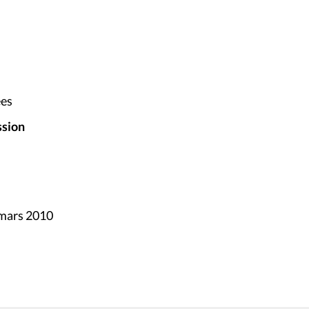
ées
ssion
 mars 2010