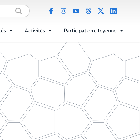
tés
Activités
Participation citoyenne