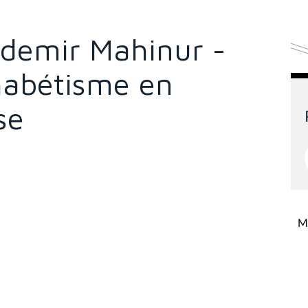
zdemir Mahinur -
habétisme en
se
Mi