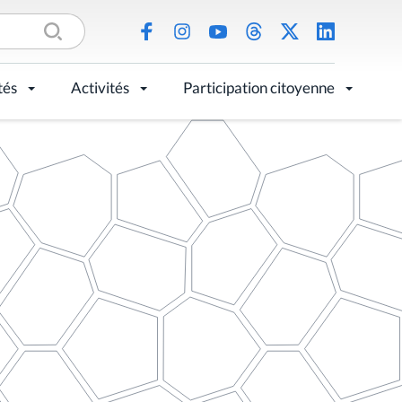
tés
Activités
Participation citoyenne