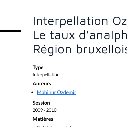
s
ê
t
e
Interpellation O
s
i
c
Le taux d'analp
i
:
Région bruxelloi
Type
Interpellation
Auteurs
Mahinur Ozdemir
Session
2009 - 2010
Matières