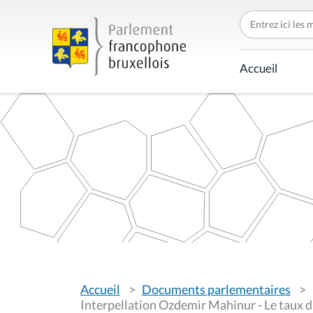
C
h
e
r
c
Accueil
h
e
r
p
a
r
V
Accueil
Documents parlementaires
o
u
Interpellation Ozdemir Mahinur - Le taux 