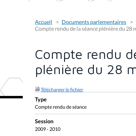
V
Accueil
Documents parlementaires
o
u
Compte rendu de la séance plénière du 28 
s
ê
t
e
Compte rendu de
s
i
c
plénière du 28 
i
:
Télécharger le fichier
Type
Compte rendu de séance
Session
2009 - 2010