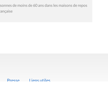
rsonnes de moins de 60 ans dans les maisons de repos
rançaise
Presse
Liens utiles
 légales
Politique de données
Déclaration d'acces