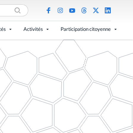
tés
Activités
Participation citoyenne