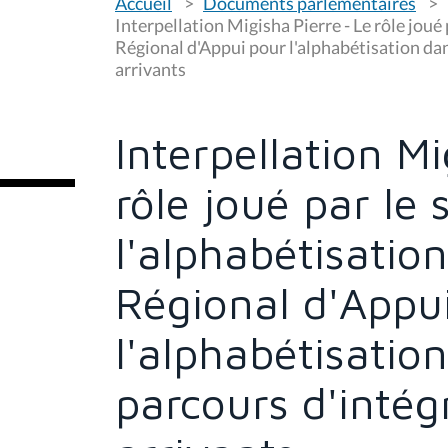
Accueil
Documents parlementaires
o
u
Interpellation Migisha Pierre - Le rôle joué 
s
Régional d'Appui pour l'alphabétisation dan
ê
arrivants
t
e
s
i
c
Interpellation Mi
i
:
rôle joué par le 
l'alphabétisation
Régional d'Appu
l'alphabétisation
parcours d'intég