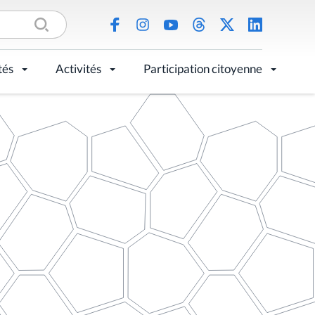
tés
Activités
Participation citoyenne