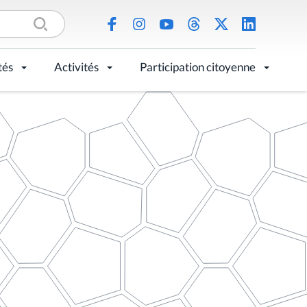
tés
Activités
Participation citoyenne