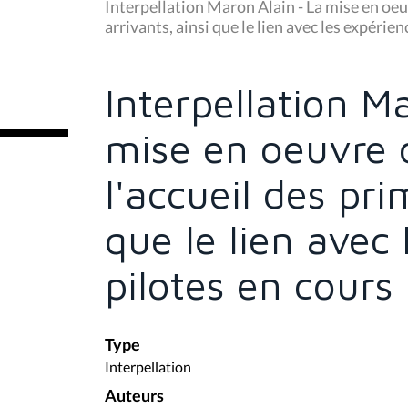
u
Interpellation Maron Alain - La mise en oeuv
s
arrivants, ainsi que le lien avec les expérie
ê
t
e
s
Interpellation M
i
c
i
mise en oeuvre d
:
l'accueil des pri
que le lien avec
pilotes en cours
Type
Interpellation
Auteurs