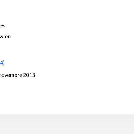
ées
ssion
4)
8 novembre 2013