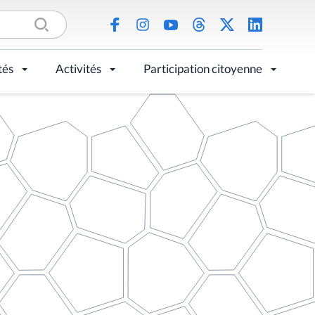
tés
Activités
Participation citoyenne