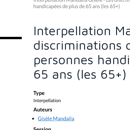
s
handicapées de plus de 65 ans (les 65+)
ê
t
e
s
Interpellation M
i
c
i
discriminations 
:
personnes handi
65 ans (les 65+)
Type
Interpellation
Auteurs
Gisèle Mandaila
Session