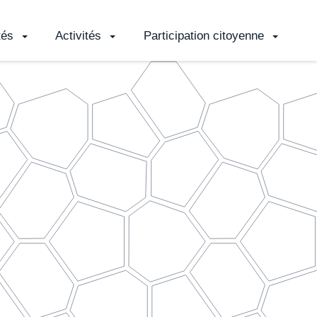
tés
Activités
Participation citoyenne