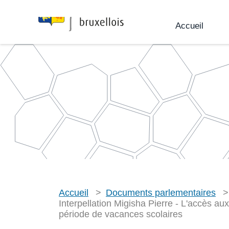
c
Accueil
h
e
r
p
a
r
V
Accueil
Documents parlementaires
o
u
Interpellation Migisha Pierre - L'accès aux 
s
de vacances scolaires
ê
t
e
s