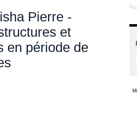
gisha Pierre -
astructures et
ves en période de
es
Mi