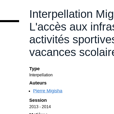
Interpellation Mi
i
c
i
L'accès aux infr
:
activités sporti
vacances scolair
Type
Interpellation
Auteurs
Pierre Migisha
Session
2013 - 2014
Matières