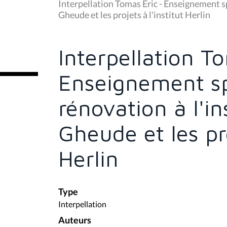
u
Interpellation Tomas Eric - Enseignement spé
s
Gheude et les projets à l'institut Herlin
ê
t
e
s
Interpellation T
i
c
i
Enseignement spé
:
rénovation à l'in
Gheude et les pro
Herlin
Type
Interpellation
Auteurs