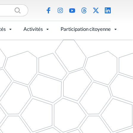
tés
Activités
Participation citoyenne