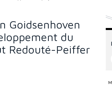
Van Goidsenhoven
veloppement du
tut Redouté-Peiffer
Mi