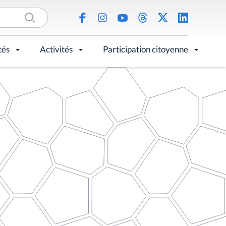
tés
Activités
Participation citoyenne