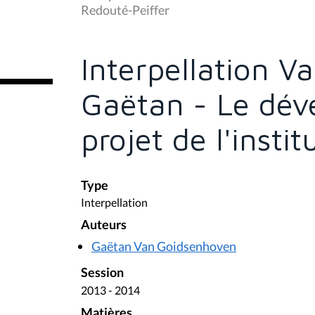
s
Redouté-Peiffer
ê
t
e
s
Interpellation 
i
c
i
Gaëtan - Le dé
:
projet de l'insti
Type
Interpellation
Auteurs
Gaëtan Van Goidsenhoven
Session
2013 - 2014
Matières