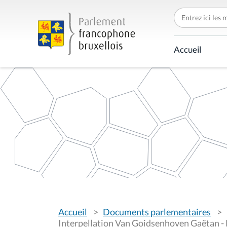
C
h
e
r
c
Accueil
h
e
r
p
a
r
V
Accueil
Documents parlementaires
o
u
Interpellation Van Goidsenhoven Gaëtan - L