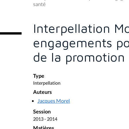
s
santé
ê
t
e
s
Interpellation M
i
c
i
engagements pol
:
de la promotion 
Type
Interpellation
Auteurs
Jacques Morel
Session
2013 - 2014
Matières