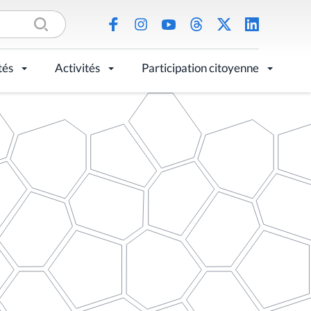
tés
Activités
Participation citoyenne