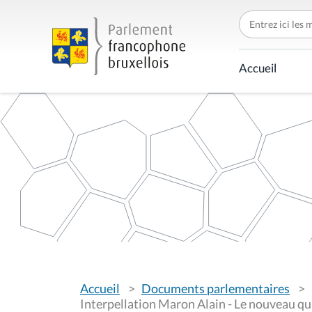
C
h
e
r
c
Accueil
h
e
r
p
a
r
V
Accueil
Documents parlementaires
o
u
Interpellation Maron Alain - Le nouveau q