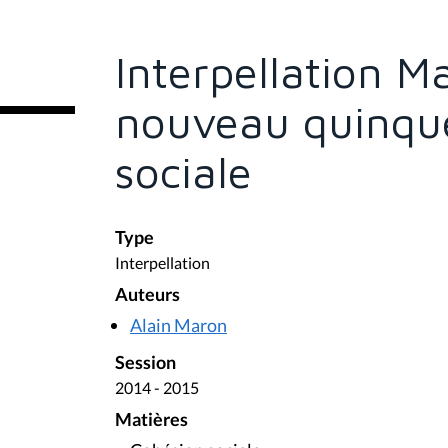
s
ê
t
e
Interpellation M
s
i
c
nouveau quinqu
i
:
sociale
Type
Interpellation
Auteurs
Alain Maron
Session
2014 - 2015
Matières