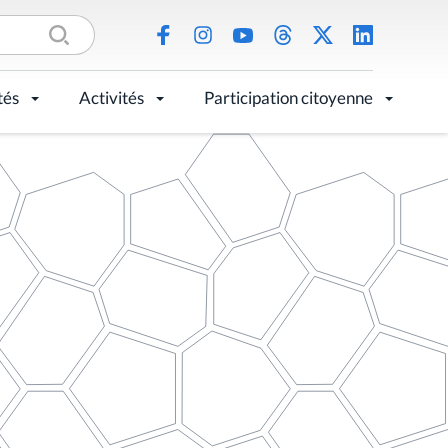
tés
Activités
Participation citoyenne