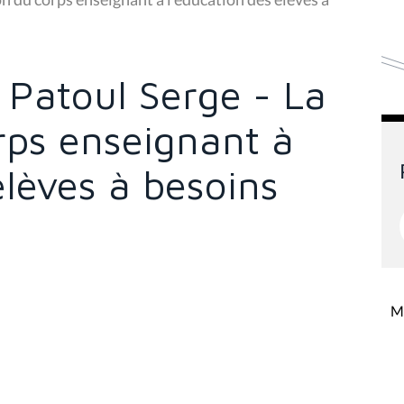
e Patoul Serge - La
rps enseignant à
élèves à besoins
Mi