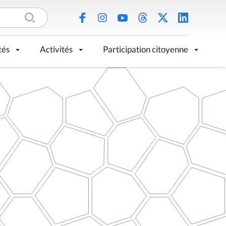
tés
Activités
Participation citoyenne