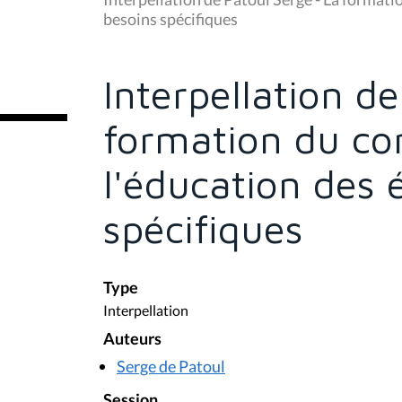
s
besoins spécifiques
ê
t
e
s
Interpellation d
i
c
i
formation du co
:
l'éducation des 
spécifiques
Type
Interpellation
Auteurs
Serge de Patoul
Session