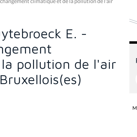
changement climatique et de la pollution de l'air
uytebroeck E. -
angement
la pollution de l'air
Bruxellois(es)
Mi