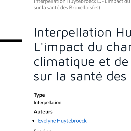
u
Interpellation Huytebroeck E. - L'impact du 
s
sur la santé des Bruxellois(es)
ê
t
e
s
Interpellation H
i
c
i
L'impact du ch
:
climatique et de 
sur la santé des 
Type
Interpellation
Auteurs
Evelyne Huytebroeck