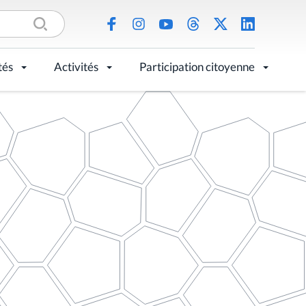
tés
Activités
Participation citoyenne