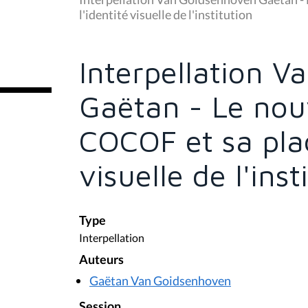
s
l'identité visuelle de l'institution
ê
t
e
s
Interpellation 
i
c
i
Gaëtan - Le nou
:
COCOF et sa plac
visuelle de l'inst
Type
Interpellation
Auteurs
Gaëtan Van Goidsenhoven
Session