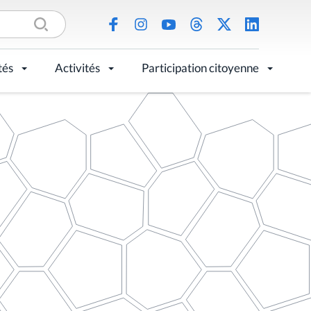
tés
Activités
Participation citoyenne