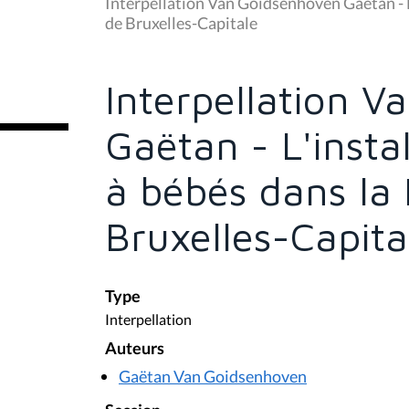
u
Interpellation Van Goidsenhoven Gaëtan - L'
s
de Bruxelles-Capitale
ê
t
e
s
Interpellation 
i
c
i
Gaëtan - L'insta
:
à bébés dans la
Bruxelles-Capita
Type
Interpellation
Auteurs
Gaëtan Van Goidsenhoven