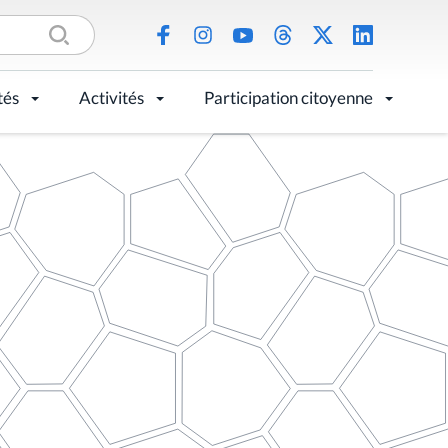
tés
Activités
Participation citoyenne