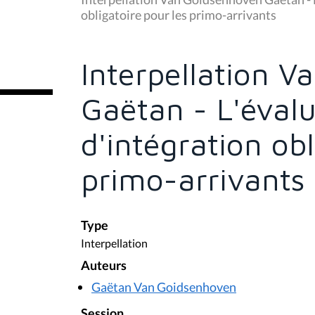
s
obligatoire pour les primo-arrivants
ê
t
e
s
Interpellation 
i
c
i
Gaëtan - L'éval
:
d'intégration obl
primo-arrivants
Type
Interpellation
Auteurs
Gaëtan Van Goidsenhoven
Session