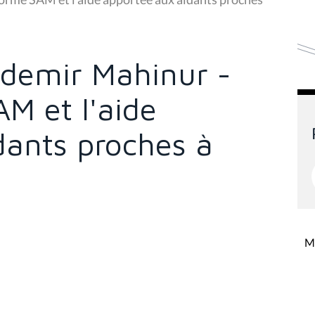
zdemir Mahinur -
M et l'aide
dants proches à
Mi