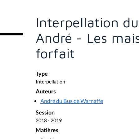
s
ê
t
e
Interpellation d
s
i
c
André - Les mai
i
:
forfait
Type
Interpellation
Auteurs
André du Bus de Warnaffe
Session
2018 - 2019
Matières