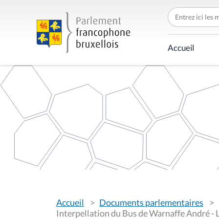
C
h
e
r
c
Accueil
h
e
r
p
a
r
V
Accueil
Documents parlementaires
o
u
Interpellation du Bus de Warnaffe André - 