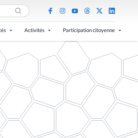
tés
Activités
Participation citoyenne