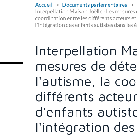
V
Accueil
Documents parlementaires
o
u
Interpellation Maison Joëlle - Les mesures 
s
coordination entre les différents acteurs et
ê
l'intégration des enfants autistes dans les
t
e
s
i
c
Interpellation Ma
i
:
mesures de déte
l'autisme, la coo
différents acteur
d'enfants autist
l'intégration des