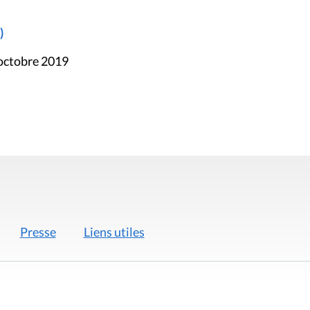
)
 octobre 2019
Presse
Liens utiles
 légales
Politique de données
Déclaration d'acces