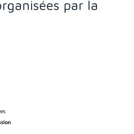
organisées par la
ées
ssion