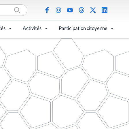
tés
Activités
Participation citoyenne