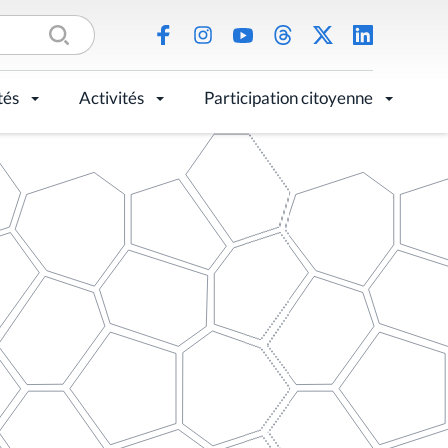
tés
Activités
Participation citoyenne