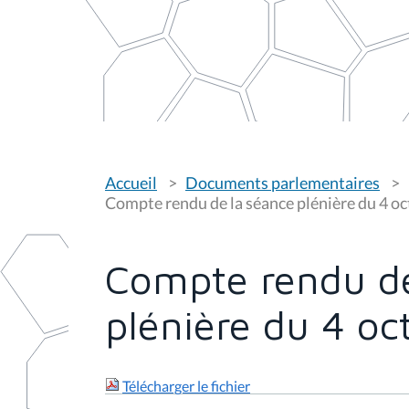
V
Accueil
Documents parlementaires
o
u
Compte rendu de la séance plénière du 4 o
s
ê
t
e
Compte rendu de
s
i
c
plénière du 4 oc
i
:
Télécharger le fichier