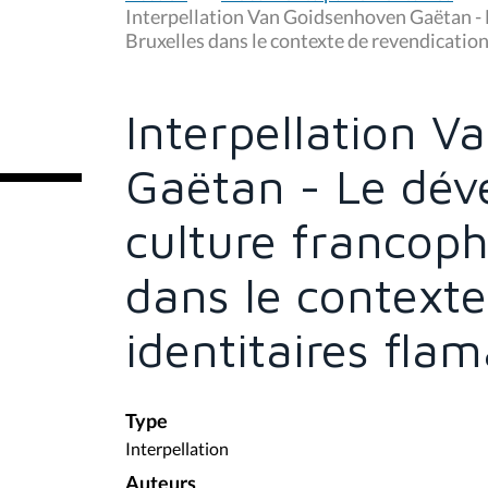
u
Interpellation Van Goidsenhoven Gaëtan - 
s
Bruxelles dans le contexte de revendicatio
ê
t
e
s
Interpellation 
i
c
i
Gaëtan - Le dév
:
culture francoph
dans le contexte
identitaires fla
Type
Interpellation
Auteurs