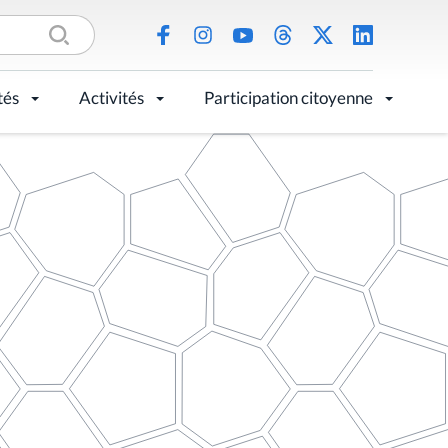
tés
Activités
Participation citoyenne