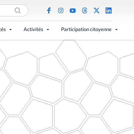
tés
Activités
Participation citoyenne