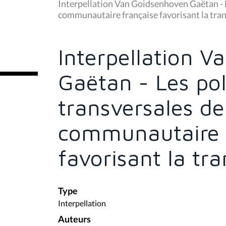
u
Interpellation Van Goidsenhoven Gaëtan - 
s
communautaire française favorisant la tran
ê
t
e
s
Interpellation 
i
c
i
Gaëtan - Les pol
:
transversales d
communautaire 
favorisant la tr
Type
Interpellation
Auteurs