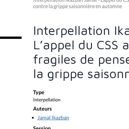
s
contre la grippe saisonnière en automne
ê
t
e
s
Interpellation I
i
c
i
L’appel du CSS 
:
fragiles de pens
la grippe saiso
Type
Interpellation
Auteurs
Jamal Ikazban
Session