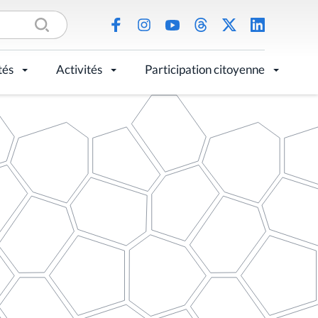
tés
Activités
Participation citoyenne