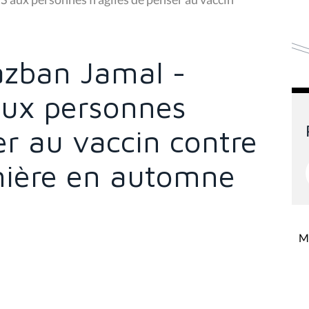
kazban Jamal -
aux personnes
er au vaccin contre
nnière en automne
Mi