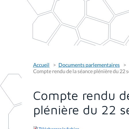
V
Accueil
Documents parlementaires
o
u
Compte rendu de la séance plénière du 22
s
ê
t
e
Compte rendu de
s
i
c
plénière du 22 
i
:
Télécharger le fichier