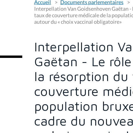
Accueil
Documents parlementaires
o
u
Interpellation Van Goidsenhoven Gaëtan - L
s
taux de couverture médicale de la populati
ê
autour du « choix vaccinal obligatoire»
t
e
s
i
c
Interpellation 
i
:
Gaëtan - Le rôl
la résorption du
couverture médi
population bruxe
cadre du nouvea