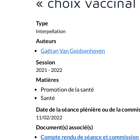
« choix vaccinal
Type
Interpellation
Auteurs
Gaëtan Van Goidsenhoven
Session
2021 - 2022
Matières
Promotion de la santé
Santé
Date de la séance plénière ou de la commi
11/02/2022
Document(s) associé(s)
Compte rendu de séance et commission pl