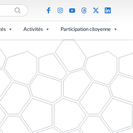
tés
Activités
Participation citoyenne