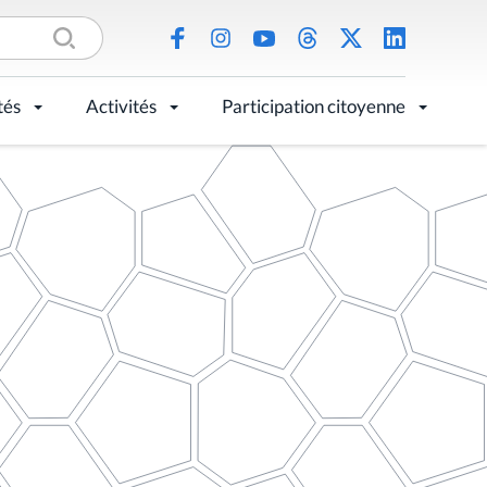
tés
Activités
Participation citoyenne