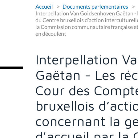
V
Accueil
Documents parlementaires
o
u
Interpellation Van Goidsenhoven Gaëtan - 
s
du Centre bruxellois d’action interculturell
ê
la Commission communautaire française et l
t
e
en découlent
s
i
c
i
Interpellation 
:
Gaëtan - Les réc
Cour des Compte
bruxellois d’acti
concernant la g
d'accueil par l