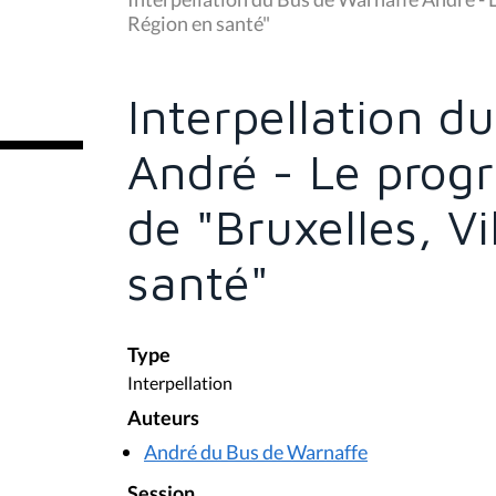
s
Région en santé"
ê
t
e
s
Interpellation d
i
c
i
André - Le pro
:
de "Bruxelles, V
santé"
Type
Interpellation
Auteurs
André du Bus de Warnaffe
Session