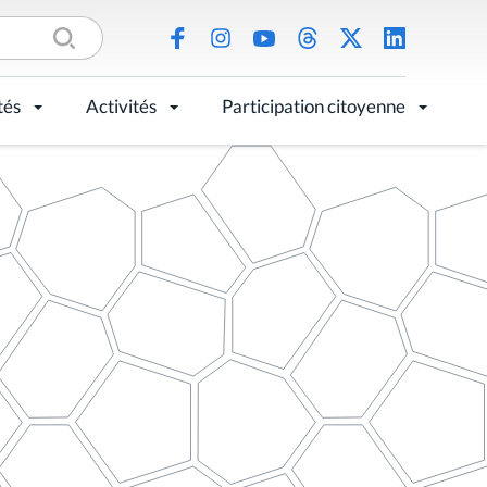
tés
Activités
Participation citoyenne